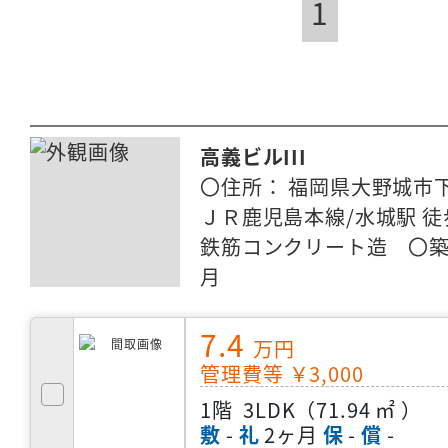
1
高義ビルIII
〇住所： 福岡県大野城市
ＪＲ鹿児島本線/水城駅 徒歩
鉄筋コンクリート造 〇築年
月
7.4
万円
管理費等 ￥3,000
1階
3LDK（71.94 ㎡ ）
敷
-
礼
2ヶ月
保
-
償
-